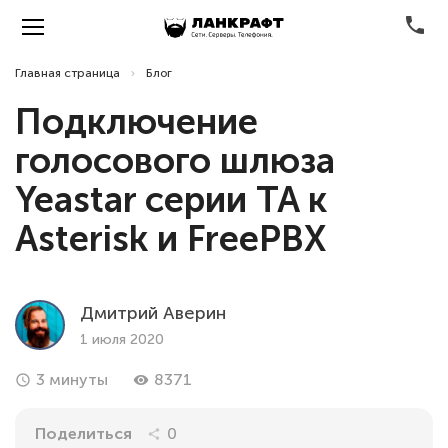
phone
Главная страница
Блог
Подключение
голосового шлюза
Yeastar серии TA к
Asterisk и FreePBX
Дмитрий Аверин
1 июля 2020
3 минуты
8371
access_time
remove_red_eye
Поделиться
0
share